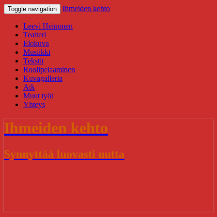
Ihmeiden kehto
Toggle navigation
Leevi Heinonen
Teatteri
Elokuva
Musiikki
Tekstit
Roolipelaaminen
Kuvagalleria
Atk
Muut työt
Yhteys
Ihmeiden kehto
Synnyttää luovasti uutta