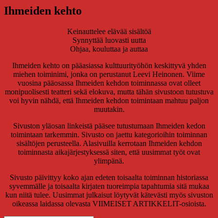
Ihmeiden
Ihmeiden kehto
kehto
Keinauttelee elävää sisältöä
Synnyttää luovasti uutta
Ohjaa, kouluttaa ja auttaa
Ihmeiden kehto on pääasiassa kulttuurityöhön keskittyvä yhden
miehen toiminimi, jonka on perustanut Leevi Heinonen. Viime
vuosina pääosassa Ihmeiden kehdon toiminnassa ovat olleet
monipuolisesti teatteri sekä elokuva, mutta tähän sivustoon tutustuva
voi hyvin nähdä, että Ihmeiden kehdon toimintaan mahtuu paljon
muutakin.
Sivuston yläosan linkeistä pääsee tutustumaan Ihmeiden kedon
toimintaan tarkemmin. Sivusto on jaettu kategorioihin toiminnan
sisältöjen perusteella. Alasivuilla kerrotaan Ihmeiden kehdon
toiminnasta aikajärjestyksessä siten, että uusimmat työt ovat
ylimpänä.
Sivusto päivittyy koko ajan edeten toisaalta toiminnan historiassa
syvemmälle ja toisaalta kirjaten tuoreimpia tapahtumia sitä mukaa
kun niitä tulee. Uusimmat julkaisut löytyvät kätevästi myös sivuston
oikeassa laidassa olevasta VIIMEISET ARTIKKELIT-osioista.